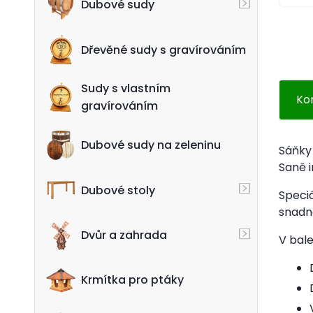
Dubové sudy
Dřevěné sudy s gravírováním
Sudy s vlastním
Ko
gravírováním
Dubové sudy na zeleninu
Sáňky 
Saně 
Dubové stoly
Speciá
snadno
Dvůr a zahrada
V bale
Krmítka pro ptáky