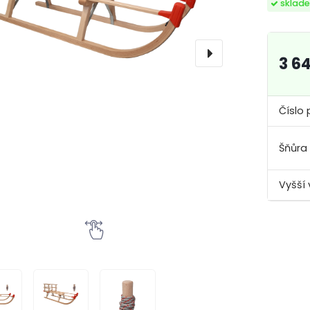
sklad
3 6
Číslo 
Šňůra
Vyšší 