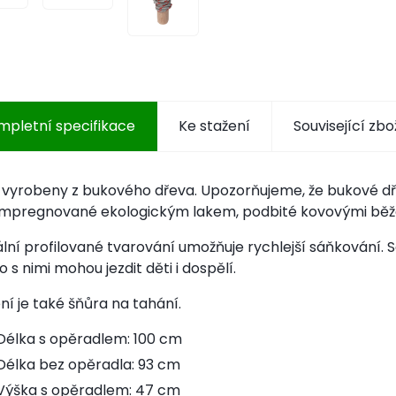
mpletní specifikace
Ke stažení
Související zbo
vyrobeny z bukového dřeva. Upozorňujeme, že bukové dřev
impregnované ekologickým lakem, podbité kovovými běžc
lní profilované tvarování umožňuje rychlejší sáňkování. S
 s nimi mohou jezdit děti i dospělí.
ní je také šňůra na tahání.
Délka s opěradlem: 100 cm
Délka bez opěradla: 93 cm
Výška s opěradlem: 47 cm