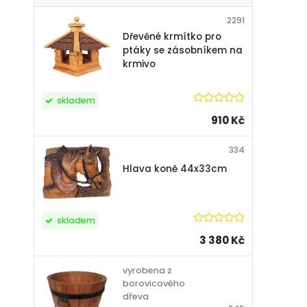
2291
Dřevěné krmítko pro
ptáky se zásobníkem na
krmivo
skladem
910 Kč
334
Hlava koně 44x33cm
skladem
3 380 Kč
vyrobena z
borovicového
dřeva