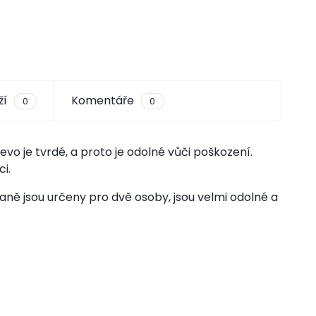
ží
Komentáře
0
0
o je tvrdé, a proto je odolné vůči poškození.
i.
aně jsou určeny pro dvě osoby, jsou velmi odolné a