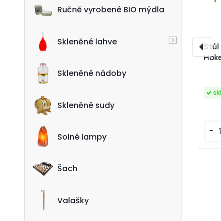
Ručně vyrobené BIO mýdla
Skleněné lahve
Stůl
Hok
Skleněné nádoby
sk
Skleněné sudy
-
Solné lampy
Šach
Valašky