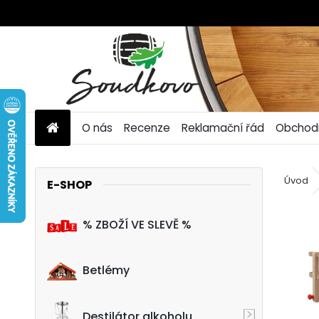
O nás
Recenze
Reklamační řád
Obchod
Úvod
E-SHOP
% ZBOŽÍ VE SLEVĚ %
Betlémy
Destilátor alkoholu