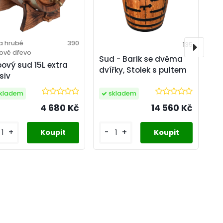
a hrubé
390
135
ové dřevo
Sud - Barik se dvěma
ový sud 15L extra
dvířky, Stolek s pultem
siv
kladem
skladem
4 680 Kč
14 560 Kč
+
-
+