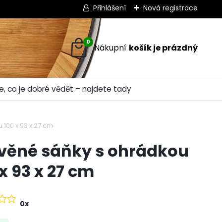
Přihlášení
Nová registrace
0
e, co je dobré vědět – najdete tady
100 x 93 x 27 cm
věné sáňky s ohrádkou
 x 93 x 27 cm
0x