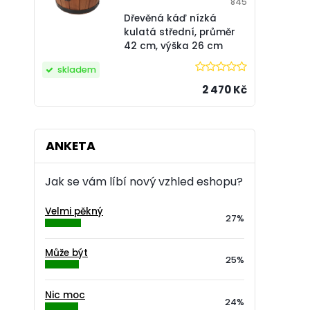
845
Dřevěná káď nízká
kulatá střední, průměr
42 cm, výška 26 cm
skladem
2 470 Kč
ANKETA
Jak se vám líbí nový vzhled eshopu?
Velmi pěkný
27%
Může být
25%
Nic moc
24%