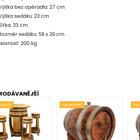
Výška bez opěradla: 27 cm
Výška sedáku: 23 cm
Šířka: 33 cm
Rozměr sedáku: 59 x 29 cm
Nosnost: 200 kg
RODÁVANĚJŠÍ
produkt
top produkt
top