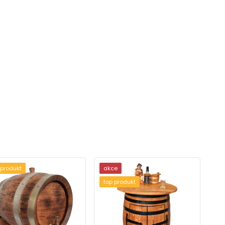
 produkt
akce
top produkt