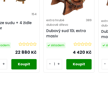
154
extra hrubé
389
extr
 ze sudu + 4 židle
dubové dřevo
dub
er
Dubový sud 10L extra
Dub
masiv
ma
skladem
ladem
s
4 420 Kč
22 880 Kč
-
+
+
-