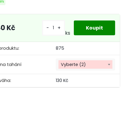
em
40 Kč
-
+
ks
produktu:
875
 na tahání
Vyberte (2)
váha:
130 Kč