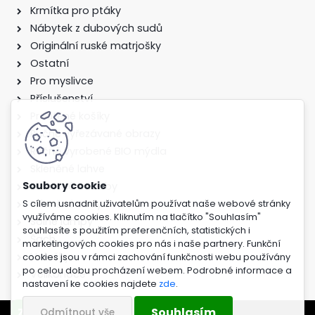
Krmítka pro ptáky
Nábytek z dubových sudů
Originální ruské matrjošky
Ostatní
Pro myslivce
Příslušenství
Proutěné košíky
Ručně vyřezávané obrazy
Ručně vyrobené BIO mýdla
Skleněné lahve
Skleněné nádoby
Skleněné sudy
S cílem usnadnit uživatelům používat naše webové stránky
využíváme cookies. Kliknutím na tlačítko "Souhlasím"
Solné lampy
souhlasíte s použitím preferenčních, statistických i
Šach
marketingových cookies pro nás i naše partnery. Funkční
Valašky
cookies jsou v rámci zachování funkčnosti webu používány
po celou dobu procházení webem. Podrobné informace a
Velikonoce
nastavení ke cookies najdete
zde
.
Souhlasím
Zavolejte nám +421 917 908 254
Odmítnout vše